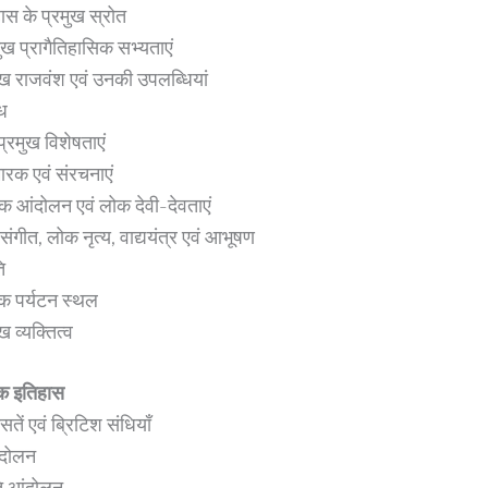
ास के प्रमुख स्रोत
ुख प्रागैतिहासिक सभ्यताएं
ुख राजवंश एवं उनकी उपलब्धियां
ंध
्रमुख विशेषताएं
्मारक एवं संरचनाएं
िक आंदोलन एवं लोक देवी-देवताएं
 संगीत, लोक नृत्य, वाद्ययंत्र एवं आभूषण
ि
िक पर्यटन स्थल
 व्यक्तित्व
क इतिहास
तें एवं ब्रिटिश संधियाँ
दोलन
ि आंदोलन