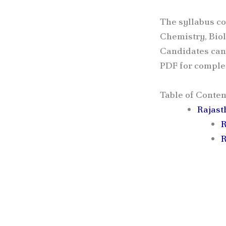
The syllabus co
Chemistry, Bio
Candidates can 
PDF for complet
Table of Conten
Rajast
R
R