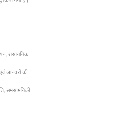
द्ध किया गया है।
ायन, रासायनिक
एवं जानवरों की
नीति, समसामयिकी