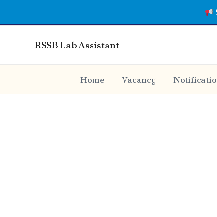
Skip
Raj
to
content
RSSB Lab Assistant
Home
Vacancy
Notificati