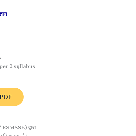
्ञान
k
per 2 syllabus
 PDF
 / RSMSSB) द्वारा