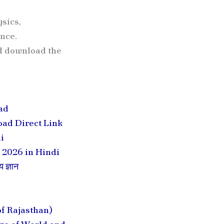
sics,
nce.
nd download the
ad
ad Direct Link
i
 2026 in Hindi
 ज्ञान
 of Rajasthan)